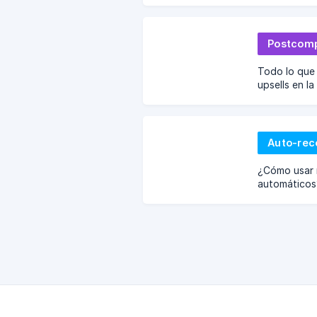
Postcomp
Todo lo que
upsells en l
Shopify (pos
Auto-re
¿Cómo usar n
automáticos