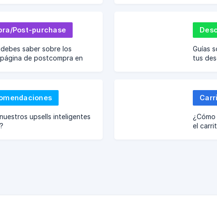
ra/Post-purchase
Desc
 debes saber sobre los
Guías s
a página de postcompra en
tus des
t-purchase).
comendaciones
Carr
uestros upsells inteligentes
¿Cómo c
?
el carri