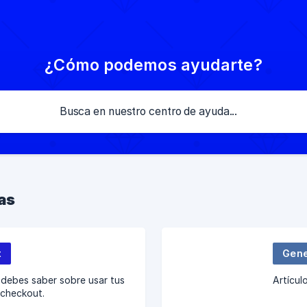
¿Cómo podemos ayudarte?
as
t
Gene
debes saber sobre usar tus
Artícul
l checkout.